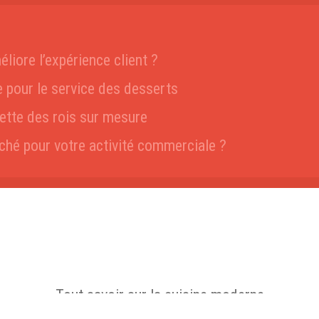
liore l’expérience client ?
e pour le service des desserts
ette des rois sur mesure
hé pour votre activité commerciale ?
Tout savoir sur la cuisine moderne