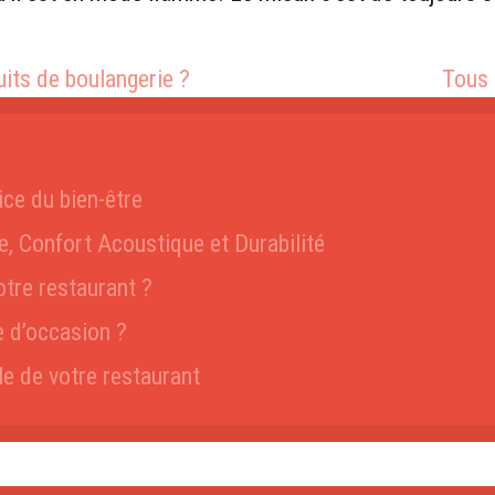
its de boulangerie ?
Tous 
ice du bien-être
e, Confort Acoustique et Durabilité
tre restaurant ?
e d’occasion ?
lle de votre restaurant